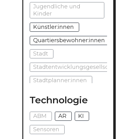
Jugendliche und
Kinder
Künstler:innen
Quartiersbewohner:innen
Stadt
Stadtentwicklungsgesellschaft
Stadtplanner:innen
Unternehmen
Technologie
Veranstalter:innen
ABM
AR
KI
Sensoren