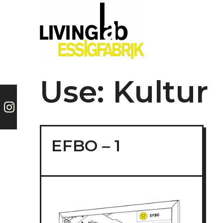
Skip
to
content
Use:
Kultur
EFBO – 1