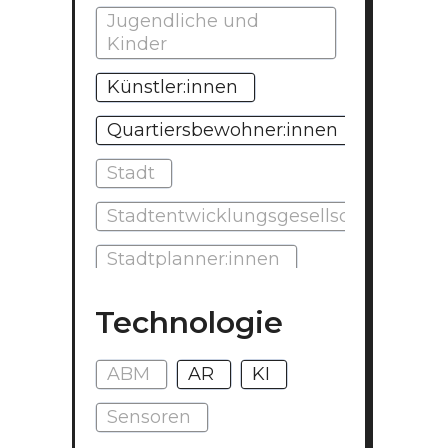
Jugendliche und
Kinder
Künstler:innen
Quartiersbewohner:innen
Stadt
Stadtentwicklungsgesellschaft
Stadtplanner:innen
Unternehmen
Technologie
Veranstalter:innen
ABM
AR
KI
Sensoren